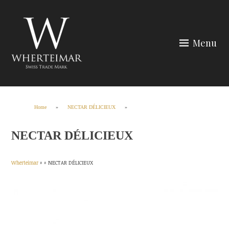
Skip
to
content
Menu
Wherteimar
Home
»
NECTAR DÉLICIEUX
»
NECTAR DÉLICIEUX
Wherteimar
» »
NECTAR DÉLICIEUX