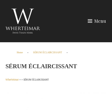
Skip
to
content
Menu
Wherteimar
Home
»
SÉRUM ÉCLAIRCISSANT
»
SÉRUM ÉCLAIRCISSANT
Wherteimar
» »
SÉRUM ÉCLAIRCISSANT