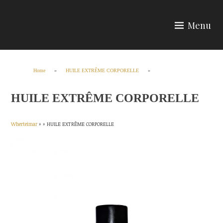
Skip
to
Menu
content
Wherteimar
Home
»
HUILE EXTRÊME CORPORELLE
»
HUILE EXTRÊME CORPORELLE
Wherteimar
» »
HUILE EXTRÊME CORPORELLE