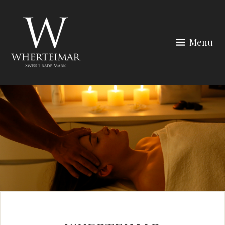
Skip
to
content
Menu
Wherteimar