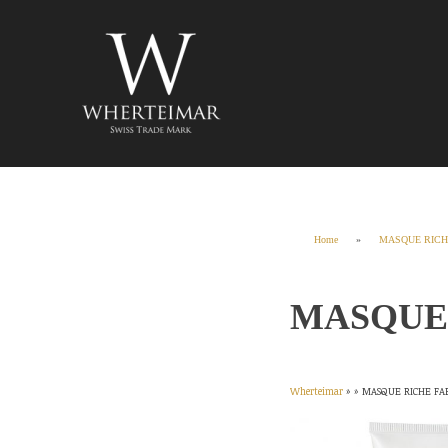
Skip
to
content
Wherteimar
Home
»
MASQUE RICH
MASQUE
Wherteimar
» »
MASQUE RICHE FA