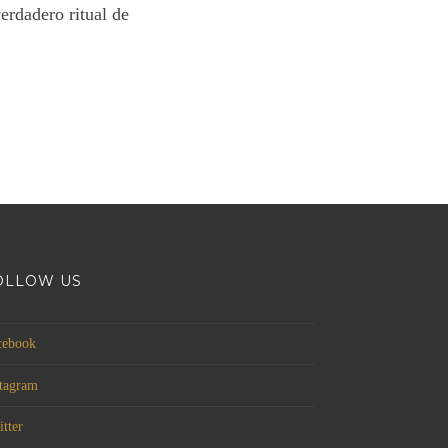
verdadero ritual de
OLLOW US
cebook
stagram
tter