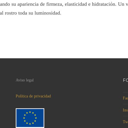
zando su apariencia de firmeza, elasticidad e hidratación. Un 
al rostro toda su luminosidad.
F
Aviso legal
Política de privacidad
Fa
In
Twi