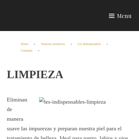
Skip
to
Menu
content
Wherteimar
Home
»
Nuestros productos
»
Les Indispensables
»
Limpieza
»
LIMPIEZA
Eliminan
de
manera
suave las impurezas y preparan nuestra piel para el
tratamiento de belleza. Ideal para rostro, labios y ojos.