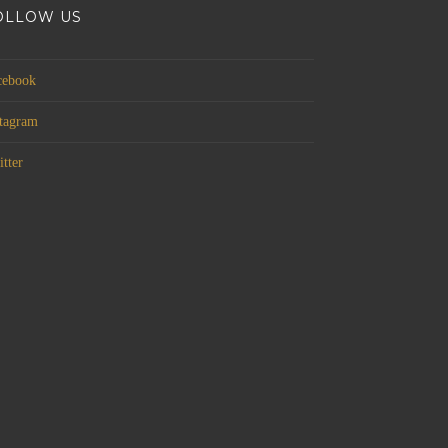
OLLOW US
cebook
stagram
tter