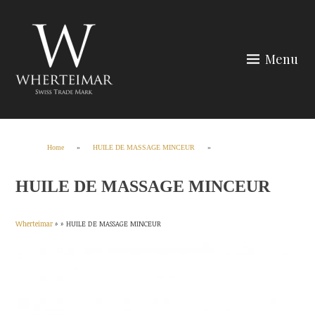
Skip
to
content
Menu
Wherteimar
Home
»
HUILE DE MASSAGE MINCEUR
»
HUILE DE MASSAGE MINCEUR
Wherteimar
» »
HUILE DE MASSAGE MINCEUR