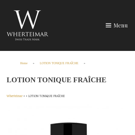
Skip
to
content
Menu
Wherteimar
Home
»
LOTION TONIQUE FRAÎCHE
»
LOTION TONIQUE FRAÎCHE
Wherteimar
» »
LOTION TONIQUE FRAÎCHE